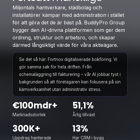
Miljontals hantverkare, städbolag och
installatörer kämpar med administration i stället
för att göra det de är bäst på. BuddyPro Group
bygger den AI-drivna plattformen som ger dem
ordning, struktur och arbetsro, och skapar
därmed långsiktigt värde för våra aktieägare.
Se det så här: Fortnox digitaliserade bokföring. Vi
gör samma sak för hela driften. Från
schemaläggning till fakturering – vår AI jobbar tyst i
bakgrunden så att företagaren kan fokusera på sin
kärnverksamhet utan administrativ stress.
€100mdr+
51,1%
Marknadsstorlek
Årlig tillväxt
300K+
13%
Uppdrag hanterade
Har CRM i bygg