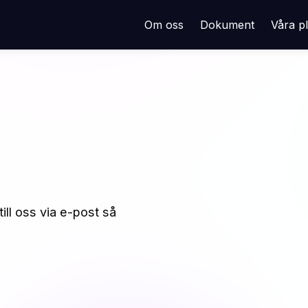
Om oss
Dokument
Våra p
ill oss via e-post så